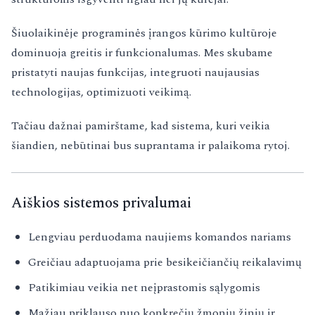
Šiuolaikinėje programinės įrangos kūrimo kultūroje
dominuoja greitis ir funkcionalumas. Mes skubame
pristatyti naujas funkcijas, integruoti naujausias
technologijas, optimizuoti veikimą.
Tačiau dažnai pamirštame, kad sistema, kuri veikia
šiandien, nebūtinai bus suprantama ir palaikoma rytoj.
Aiškios sistemos privalumai
Lengviau perduodama naujiems komandos nariams
Greičiau adaptuojama prie besikeičiančių reikalavimų
Patikimiau veikia net neįprastomis sąlygomis
Mažiau priklauso nuo konkrečių žmonių žinių ir