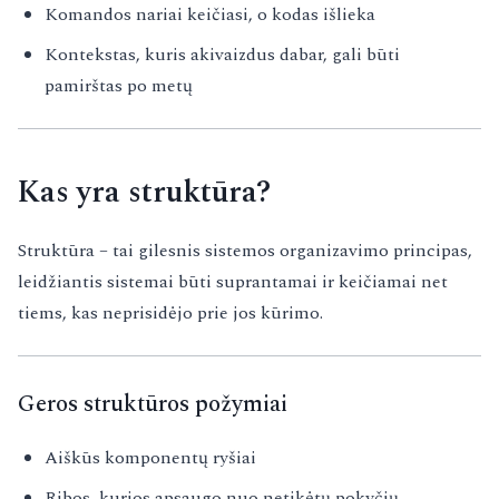
Komandos nariai keičiasi, o kodas išlieka
Kontekstas, kuris akivaizdus dabar, gali būti
pamirštas po metų
Kas yra struktūra?
Struktūra – tai gilesnis sistemos organizavimo principas,
leidžiantis sistemai būti suprantamai ir keičiamai net
tiems, kas neprisidėjo prie jos kūrimo.
Geros struktūros požymiai
Aiškūs komponentų ryšiai
Ribos, kurios apsaugo nuo netikėtų pokyčių