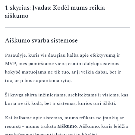
1 skyrius: Įvadas: Kodėl mums reikia
aiškumo
Aiškumo svarba sistemose
Pasaulyje, kuris vis daugiau kalba apie efektyvumą ir
MVP, mes pamirštame vieną esminį dalyką: sistemos
kokybė matuojama ne tik tuo, ar ji veikia dabar, bet ir
tuo, ar ji bus suprantama rytoj.
Ši knyga skirta inžinieriams, architektams ir visiems, kas
kuria ne tik kodą, bet ir sistemas, kurios turi išlikti.
Kai kalbame apie sistemas, mums trūksta ne įrankių ar
resursų – mums trūksta
aiškumo
. Aiškumo, kuris leidžia
struktūroms išgyventi ilgiau nei jų kūrėjai.