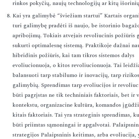
rinkos pokyčių, naujų technologijų ar kitų išorinių
Kai yra galimybė “šviežiam startui” Kartais organ
turi galimybę pradėti iš naujo, be istorinio bagaž
apribojimų. Tokiais atvejais revoliucinis požiūris g
sukurti optimalesnę sistemą. Praktikoje dažnai n
hibridinis požiūris, kai tam tikros sistemos dalys
evoliucionuoja, o kitos revoliucionuoja. Tai leidži
balansuoti tarp stabilumo ir inovacijų, tarp rizikos
galimybių. Sprendimas tarp evoliucijos ir revoliuc
būti pagrįstas ne tik techniniais faktoriais, bet ir 
kontekstu, organizacine kultūra, komandos įgūdžia
kitais faktoriais. Tai yra strateginis sprendimas, ku
būti priimtas sąmoningai ir apgalvotai. Palaipsni
strategijos Palaipsninis keitimas, arba evoliucija, 