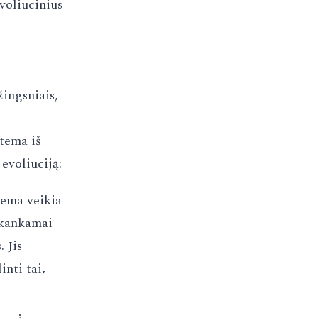
evoliucinius
žingsniais,
stema iš
evoliuciją:
stema veikia
pakankamai
. Jis
inti tai,