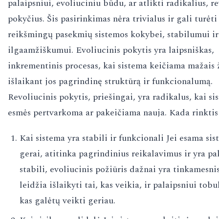
palaipsniui, evoliuciniu būdu, ar atlikti radikalius, r
pokyčius. Šis pasirinkimas nėra trivialus ir gali turėti
reikšmingų pasekmių sistemos kokybei, stabilumui ir
ilgaamžiškumui. Evoliucinis pokytis yra laipsniškas,
inkrementinis procesas, kai sistema keičiama mažais 
išlaikant jos pagrindinę struktūrą ir funkcionalumą.
Revoliucinis pokytis, priešingai, yra radikalus, kai si
esmės pertvarkoma ar pakeičiama nauja. Kada rinktis 
Kai sistema yra stabili ir funkcionali Jei esama si
gerai, atitinka pagrindinius reikalavimus ir yra 
stabili, evoliucinis požiūris dažnai yra tinkamesnis
leidžia išlaikyti tai, kas veikia, ir palaipsniui tobul
kas galėtų veikti geriau.