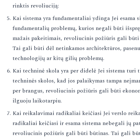
rinktis revoliuciją:
Kai sistema yra fundamentaliai ydinga Jei esama s
fundamentalių problemų, kurios negali būti išsprę
mažais pakeitimais, revoliucinis požiūris gali būti
Tai gali būti dėl netinkamos architektūros, pasenu
technologijų ar kitų gilių problemų.
Kai techninė skola yra per didelė Jei sistema turi 
techninės skolos, kad jos palaikymas tampa neįma
per brangus, revoliucinis požiūris gali būti ekono
ilguoju laikotarpiu.
Kai reikalavimai radikaliai keičiasi Jei verslo rei
radikaliai keičiasi ir esama sistema nebegali jų pa
revoliucinis požiūris gali būti būtinas. Tai gali bū