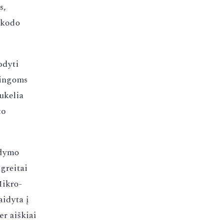
s,
e kodo
odyti
tingoms
sukelia
to
ldymo
 greitai
Mikro-
aidyta į
r aiškiai