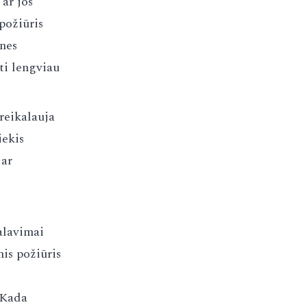
 ar jos
požiūris
 nes
ti lengviau
 reikalauja
iekis
 ar
alavimai
nis požiūris
 Kada