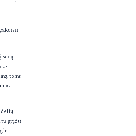
pakeisti
į seną
enos
temą toms
lumas
idelių
etu grįžti
gles