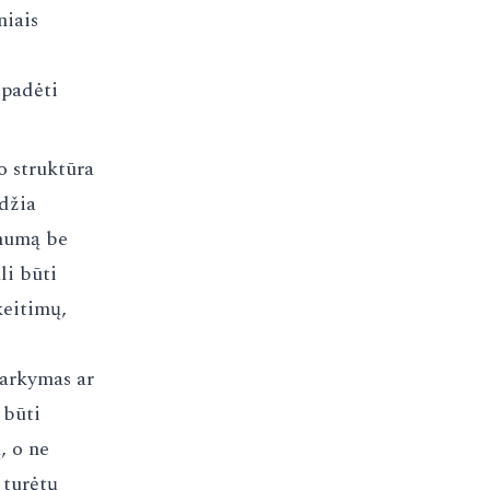
niais
 padėti
o struktūra
idžia
mumą be
li būti
keitimų,
varkymas ar
 būti
, o ne
 turėtų