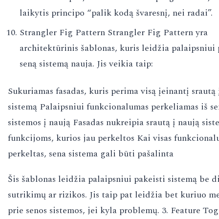
laikytis principo “palik kodą švaresnį, nei radai”.
Strangler Fig Pattern Strangler Fig Pattern yra
architektūrinis šablonas, kuris leidžia palaipsniui 
seną sistemą nauja. Jis veikia taip:
Sukuriamas fasadas, kuris perima visą įeinantį srautą 
sistemą Palaipsniui funkcionalumas perkeliamas iš s
sistemos į naują Fasadas nukreipia srautą į naują sis
funkcijoms, kurios jau perkeltos Kai visas funkciona
perkeltas, sena sistema gali būti pašalinta
Šis šablonas leidžia palaipsniui pakeisti sistemą be d
sutrikimų ar rizikos. Jis taip pat leidžia bet kuriuo m
prie senos sistemos, jei kyla problemų. 3. Feature Tog