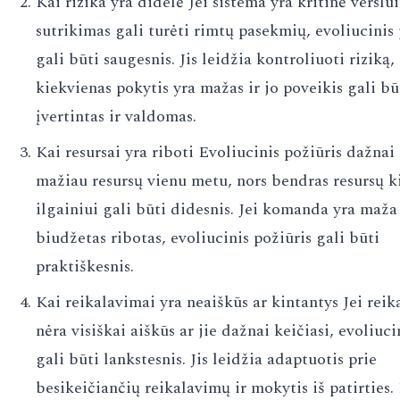
Kai rizika yra didelė Jei sistema yra kritinė verslui
sutrikimas gali turėti rimtų pasekmių, evoliucinis 
gali būti saugesnis. Jis leidžia kontroliuoti riziką,
kiekvienas pokytis yra mažas ir jo poveikis gali bū
įvertintas ir valdomas.
Kai resursai yra riboti Evoliucinis požiūris dažnai
mažiau resursų vienu metu, nors bendras resursų k
ilgainiui gali būti didesnis. Jei komanda yra maža
biudžetas ribotas, evoliucinis požiūris gali būti
praktiškesnis.
Kai reikalavimai yra neaiškūs ar kintantys Jei reik
nėra visiškai aiškūs ar jie dažnai keičiasi, evoliuci
gali būti lankstesnis. Jis leidžia adaptuotis prie
besikeičiančių reikalavimų ir mokytis iš patirties.