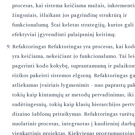
procesas, kai sistema keičiama mažais, inkrementi
žingsniais, išlaikant jos pagrindinę struktūrą ir
funkcionalumą. Štai keletas strategijų, kurios gali
efektyviai įgyvendinti palaipsninį keitimą:
Refaktoringas Refaktoringas yra procesas, kai kod
yra keičiama, nekeičiant jo funkcionalumo. Tai le
pagerinti kodo kokybę, suprantamumą ir palaiko
rizikos pakeisti sistemos elgseną. Refaktoringas ga
atliekamas įvairiais lygmenimis - nuo paprastų pa
tokių kaip kintamųjų ar metodų pervadinimas, iki
sudėtingesnių, tokių kaip klasių hierarchijos pert
dizaino šablonų pritaikymas. Refaktoringas turėtų
nuolatinis procesas, integruotas į kasdieninį darbą
vienkartinis projektas. Kiekvienas programuotojas