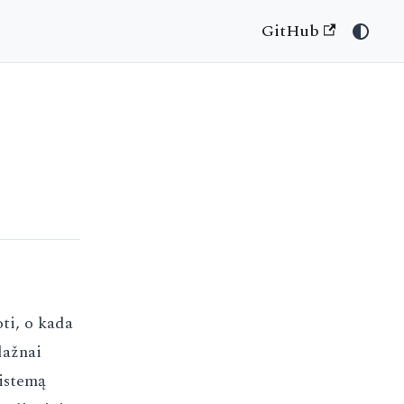
GitHub
oti, o kada
dažnai
sistemą