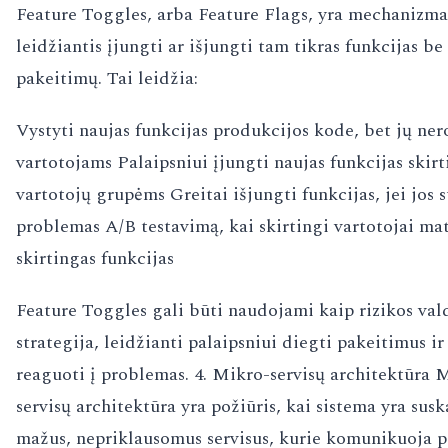
Feature Toggles, arba Feature Flags, yra mechanizma
leidžiantis įjungti ar išjungti tam tikras funkcijas b
pakeitimų. Tai leidžia:
Vystyti naujas funkcijas produkcijos kode, bet jų ner
vartotojams Palaipsniui įjungti naujas funkcijas skir
vartotojų grupėms Greitai išjungti funkcijas, jei jos 
problemas A/B testavimą, kai skirtingi vartotojai ma
skirtingas funkcijas
Feature Toggles gali būti naudojami kaip rizikos va
strategija, leidžianti palaipsniui diegti pakeitimus ir
reaguoti į problemas. 4. Mikro-servisų architektūra 
servisų architektūra yra požiūris, kai sistema yra susk
mažus, nepriklausomus servisus, kurie komunikuoja pe