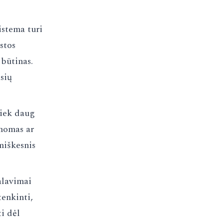
istema turi
stos
 būtinas.
sių
tiek daug
nomas ar
miškesnis
kalavimai
tenkinti,
ti dėl